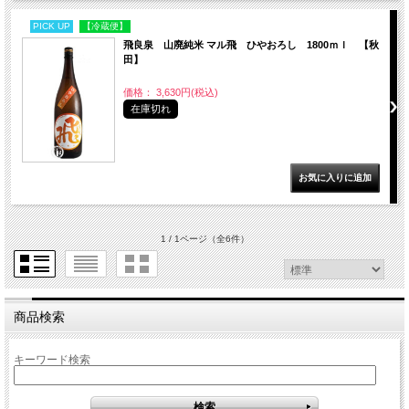
PICK UP
【冷蔵便】
飛良泉 山廃純米 マル飛 ひやおろし 1800ｍｌ 【秋
田】
価格： 3,630円(税込)
在庫切れ
1 / 1ページ
（全6件）
商品検索
キーワード検索