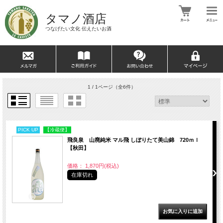
タマノ酒店
つなげたい文化 伝えたいお酒
1 / 1ページ
（全6件）
PICK UP
【冷蔵便】
飛良泉 山廃純米 マル飛 しぼりたて美山錦 720ｍｌ
【秋田】
価格： 1,870円(税込)
在庫切れ