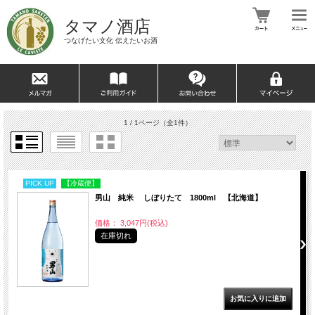
タマノ酒店
つなげたい文化 伝えたいお酒
1 / 1ページ
（全1件）
PICK UP
【冷蔵便】
男山 純米 しぼりたて 1800ml 【北海道】
価格： 3,047円(税込)
在庫切れ