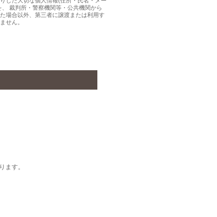
りした大切な個人情報(住所・氏名・メー
を、 裁判所・警察機関等・公共機関から
た場合以外、第三者に譲渡または利用す
ません。
ります。