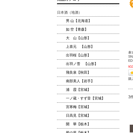
日本酒（地酒）
男 山【北海道】
如 空【青森】
大 山【山形】
上喜元 【山形】
倉
出羽桜【山形】
SN
ED
出羽ノ雪 【山形】
¥1
飛良泉【秋田】
購
南部美人【岩手】
浦 霞【宮城】
3
一ノ蔵・すず音【宮城】
宮寒梅【宮城】
日高見【宮城】
開 華【栃木】
菊の里【栃木】