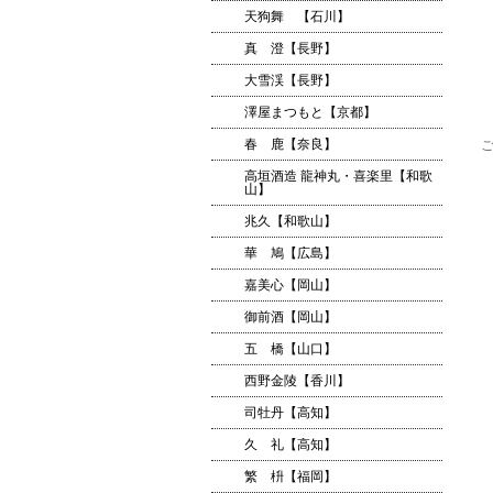
天狗舞 【石川】
真 澄【長野】
大雪渓【長野】
澤屋まつもと【京都】
春 鹿【奈良】
高垣酒造 龍神丸・喜楽里【和歌
山】
兆久【和歌山】
華 鳩【広島】
嘉美心【岡山】
御前酒【岡山】
五 橋【山口】
西野金陵【香川】
司牡丹【高知】
久 礼【高知】
繁 枡【福岡】