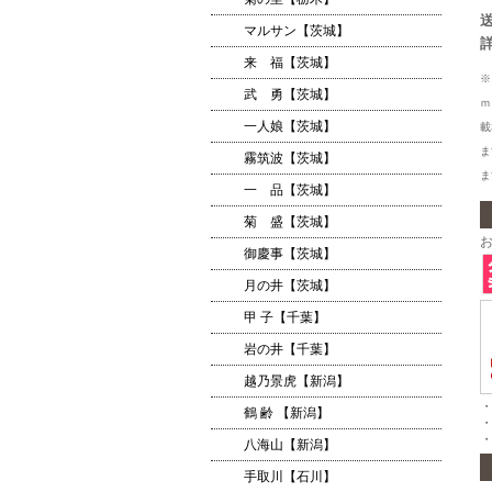
マルサン【茨城】
来 福【茨城】
※
武 勇【茨城】
ｍ
一人娘【茨城】
載
ま
霧筑波【茨城】
ま
一 品【茨城】
菊 盛【茨城】
御慶事【茨城】
月の井【茨城】
甲 子【千葉】
岩の井【千葉】
越乃景虎【新潟】
・
鶴 齢 【新潟】
八海山【新潟】
手取川【石川】