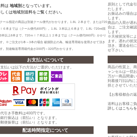
原則として代金引
送料は
地域別
となっています。
たします。
詳しくは地域別送料をご覧ください。
お振込みの場合は
します。
クール指定の商品は別途クール便代がかかります。
1.8L
２本まで、または
720
商品の入荷が遅れ
合は、ご注文確認
ｌ６本までは（クール便代400
円）。
1.8L
３本以上６本まで、1.8L･720ml混
します。
3本以上6本まで、
720
ｍｌ７本以上１２本までは（クール便代660
円）かかり
※天候状況等によ
ます。遅れの状況
す。
※ご注文が1本～3本の場合 破損防止の為、輸送専用箱を使用させて頂
き
頂き、運送会社に
す。別途輸送専用箱代金が200円～320円かかります。
せ下さい。
お支払いについて
商品の性質上、商
お支払いは以下の方法がご選択いただけます。
ャンセルは一切お
万が一商品間違い
到着後7日以内に
担とさせていただ
【お客様都合の返
送料はお客様ご負
詳しくはこちらを
代引き手数料は400円です。
・銀行振込は（前払い）となります。
・郵便振替は（前払い）となります。
配送時間指定について