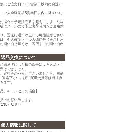
換はご注文日より5営業日以内に発送い
、ご入金確認後5営業日以内に発送いた
た場合や予定販売数を超えてしまった場
後にメールにて予定出荷時期をご連絡致
り、運送に遅れが生じる可能性がござい
は、発送確認メールの発送番号をご利用
お問い合せ頂くか、当店までお問い合わ
返品交換について
品発送後にお客様の都合による返品・キ
受けできません。
、破損等の不備がございましたら、商品
ご連絡下さい。誤品配送交換等は当社負
きます。
品、キャンセルの場合】
担でお願い致します。
ご覧ください。
個人情報に関して