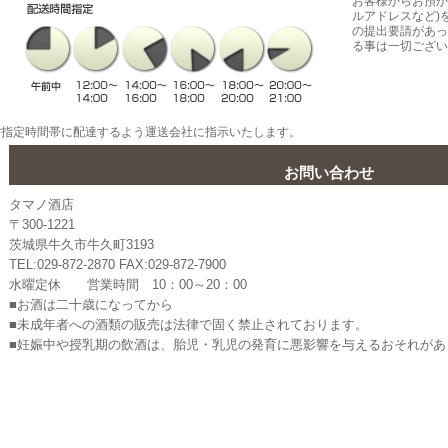
お客様からお預か
ルアドレスなど)
の提出要請があっ
る事は一切ござい
ご指定時間帯に配達するよう運送会社に指示いたします。
お問い合わせ
タマノ酒店
〒300-1221
茨城県牛久市牛久町3193
TEL:029-872-2870 FAX:029-872-7900
水曜定休 営業時間 10：00～20：00
■お酒は二十歳になってから
■未成年者への酒類の販売は法律で固く禁止されております。
■妊娠中や授乳期の飲酒は、胎児・乳児の発育に悪影響を与えるおそれがあ