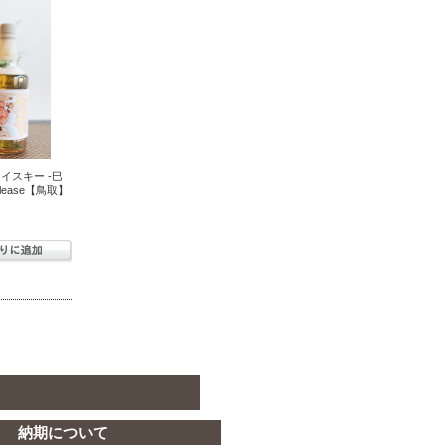
イスキー -巳
 Release【鳥取】
納期について