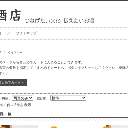
せ
サイトマップ
P
ウイスキー
のページからまとめてカートに入れることができます。
希望の個数を指定して「まとめてカートへ」ボタンをクリックしてください（※購
す）。
示切替：
並び順：
件中1件～3件を表示
品一覧