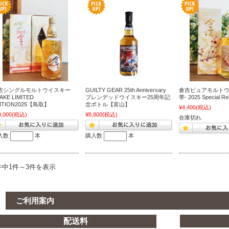
吉シングルモルトウイスキー
GUILTY GEAR 25th Anniversary
倉吉ピュアモルトウ
AKE LIMITED
ブレンデッドウイスキー25周年記
帯- 2025 Special
ITION2025【鳥取】
念ボトル【富山】
¥4,400
(税込)
0,000
(税込)
¥8,800
(税込)
在庫切れ
入数
本
購入数
本
件中1件～3件を表示
ご利用案内
配送料