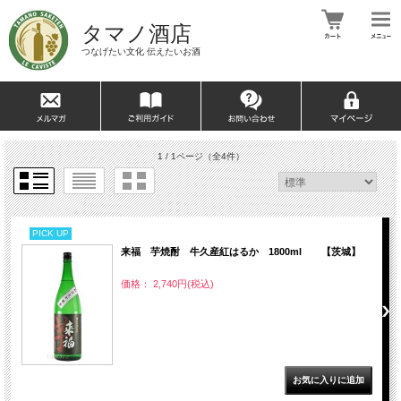
タマノ酒店
つなげたい文化 伝えたいお酒
1 / 1ページ
（全4件）
PICK UP
来福 芋焼酎 牛久産紅はるか 1800ml 【茨城】
価格： 2,740円(税込)