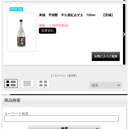
PICK UP
来福 芋焼酎 牛久産紅あずま 720ml 【茨城】
価格： 1,450円(税込)
在庫切れ
1 / 1ページ
（全4件）
商品検索
キーワード検索