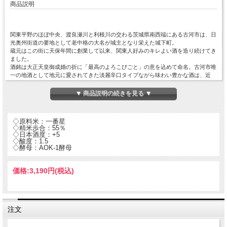
商品説明
関東平野のほぼ中央、渡良瀬川と利根川の交わる茨城県南西端にある古河市は、日
光奥州街道の要地として老中格の大名が城主となり栄えた城下町。
蔵元はこの街に天保年間に創業して以来、関東人好みのキレよい酒を造り続けてき
ました。
酒銘は大正天皇御成婚の折に「最高のよろこびごと」の意を込めて命名。古河市唯
一の地酒として地元に愛されてきた淡麗辛口タイプながら味わい豊かな酒は、近
年、品質を高めて広く注目を集めています。
▼ 商品説明の続きを見る ▼
青木酒造 御慶事
◇原料米：一番星
◇精米歩合：55％
◇日本酒度：+5
◇酸度：1.5
◇酵母：AOK-1酵母
御慶事 純米吟醸 辛口
価格:
3,190円
(税込)
茨城県のオリジナル品種「一番星」を100%使用した辛口の純米吟醸。
辛口と表記されていますが、御慶事のコンセプトはふくよかで柔らかいお酒。
一番星の旨みを最大限に生かした、ただ辛いだけでない「御慶事の考える旨辛」の
形です。
注文
毎日晩酌するようなお酒好きの方から、魚料理と合わせたいというニーズまで、幅
広くオススメできるお酒です。