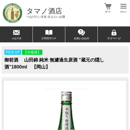
タマノ酒店
つなげたい文化 伝えたいお酒
PICK UP
【冷蔵便】
御前酒 山田錦 純米 無濾過生原酒 “蔵元の隠し
酒”1800ml 【岡山】