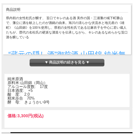
商品説明
県内初の女性杜氏が醸す、 旨口でキレのある酒 美作の国・三浦藩の城下町勝山
で、藩公に酒を献上したのが酒銘の由来。旭川の清らかな伏流水と地元産の《雄
町》《山田錦》を100％使用し、県初の女性杜氏である辻麻衣子を中心に若い蔵人
たちが、歴代の名杜氏の硬派な酒造りを伝承しながら、キレのあるなめらかな旨口
酒を醸している
“蔵元の隠し酒”御前酒 山田錦 純米無
▼ 商品説明の続きを見る ▼
濾過生原酒
純米原酒
原料米:山田錦（岡山）
地元岡山県産の山田錦を使用しました。 米の旨味を残すため、精米歩合は70％に
アルコール度数: 17度
調整。 搾る際も圧力を掛けず、「中取り」のものだけを 特別に取りました。
日本酒度: +5
初夏に相応しい爽やかな味わいと香りが美味しい、この時期だけの、本当に特別な
酸 度: 2.0
限定酒です。
精米歩合 70%
酵 母: きょうかい9号
価格:
3,300円
(税込)