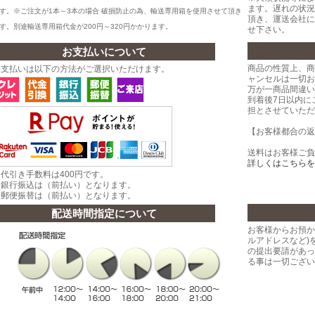
ます。遅れの状況
す。
※ご注文が1本～3本の場合 破損防止の為、輸送専用箱を使用させて頂
き
頂き、運送会社に
す。別途輸送専用箱代金が200円～320円かかります。
せ下さい。
お支払いについて
商品の性質上、商
お支払いは以下の方法がご選択いただけます。
ャンセルは一切お
万が一商品間違い
到着後7日以内に
担とさせていただ
【お客様都合の返
送料はお客様ご負
詳しくはこちらを
代引き手数料は400円です。
・銀行振込は（前払い）となります。
・郵便振替は（前払い）となります。
配送時間指定について
お客様からお預か
ルアドレスなど)
の提出要請があっ
る事は一切ござい