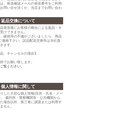
は、発送確認メールの発送番号をご利用
お問い合せ頂くか、当店までお問い合わ
返品交換について
品発送後にお客様の都合による返品・キ
受けできません。
、破損等の不備がございましたら、商品
ご連絡下さい。誤品配送交換等は当社負
きます。
品、キャンセルの場合】
担でお願い致します。
ご覧ください。
個人情報に関して
りした大切な個人情報(住所・氏名・メー
を、 裁判所・警察機関等・公共機関から
た場合以外、第三者に譲渡または利用す
ません。