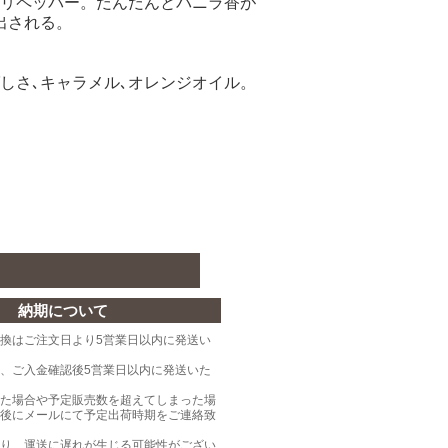
リペッパー。だんだんとバニラ香が
出される。
しさ､キャラメル､オレンジオイル。
納期について
換はご注文日より5営業日以内に発送い
、ご入金確認後5営業日以内に発送いた
た場合や予定販売数を超えてしまった場
後にメールにて予定出荷時期をご連絡致
り、運送に遅れが生じる可能性がござい