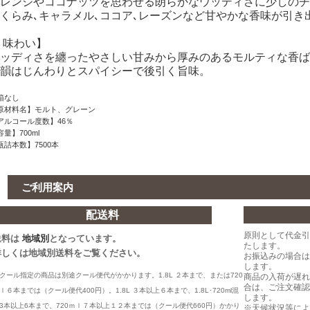
レンジやココナッツを思わせる朗らかなウッディさに少しのチ
くらみ､キャラメル､ココア､レーズンなど甘やかな香味が引き
 味わい】
ッディさを纏ったやさしい甘みから厚みのあるモルティな香ば
韻はじんわりとスパイシーで後引く旨味。
箱なし
原材料名】モルト、グレーン
アルコール度数】46％
容量】700ml
瓶詰本数】7500本
ご利用案内
配送料
原則として代金引
送料は
地域別
となっています。
たします。
詳しくは地域別送料をご覧ください。
お振込みの場合は
します。
クール指定の商品は別途クール便代がかかります。
1.8L
２本まで、または
720
商品の入荷が遅れ
合は、ご注文確認
ｌ６本までは（クール便代400
円）。
1.8L
３本以上６本まで、1.8L･720ml混
します。
3本以上6本まで、
720
ｍｌ７本以上１２本までは（クール便代660
円）かかり
※天候状況等によ