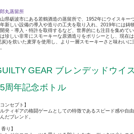
郎丸蒸留所
山県砺波市にある若鶴酒造の蒸留所で、1952年にウイスキー
年新しい設備の導入や造りの工夫を取り入れ、2019年には鋳物
開発・導入・特許を取得するなど、世界的にも注目を集めてい
は珍しい非常にスモーキーな原酒造りをポリシーとし、現在は
泥炭)を炊いた麦芽を使用し、より一層スモーキーさと味わい
。
GUILTY GEAR ブレンデッドウイ
25周年記念ボトル
コンセプト】
ルティギアの格闘ゲームとしての特徴であるスピード感や自由
んだブレンド。
 香り】