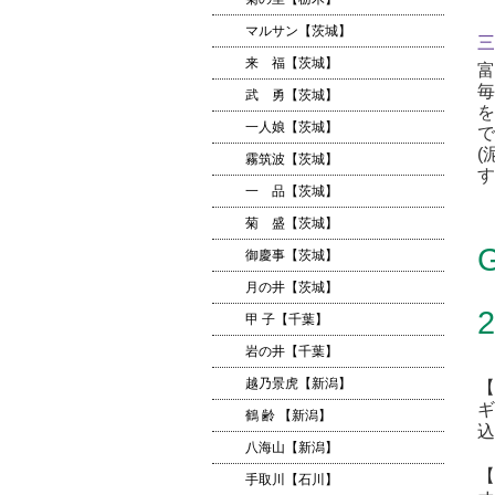
マルサン【茨城】
三
来 福【茨城】
富
毎
武 勇【茨城】
を
一人娘【茨城】
で
(
霧筑波【茨城】
す
一 品【茨城】
菊 盛【茨城】
御慶事【茨城】
月の井【茨城】
甲 子【千葉】
岩の井【千葉】
越乃景虎【新潟】
【
ギ
鶴 齢 【新潟】
込
八海山【新潟】
【
手取川【石川】