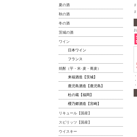
夏の酒
ま
ま
秋の酒
冬の酒
茨城の酒
ワイン
日本ワイン
フランス
焼酎（芋・米･麦・蕎麦）
・
来福酒造【茨城】
鹿児島酒造【鹿児島】
杜の蔵【福岡】
櫻乃郷酒造【宮崎】
リキュール【国産】
スピリッツ【国産】
ウイスキー