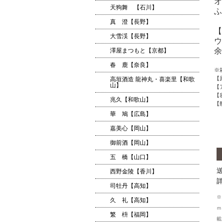
オ
天狗舞 【石川】
ふ
真 澄【長野】
【
大雪渓【長野】
ウ
余
澤屋まつもと【京都】
春 鹿【奈良】
※
【
高垣酒造 龍神丸・喜楽里【和歌
山】
【
【
兆久【和歌山】
【
華 鳩【広島】
嘉美心【岡山】
御前酒【岡山】
五 橋【山口】
西野金陵【香川】
司牡丹【高知】
※
久 礼【高知】
ｍ
繁 枡【福岡】
載