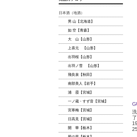
日本酒（地酒）
男 山【北海道】
如 空【青森】
大 山【山形】
上喜元 【山形】
出羽桜【山形】
出羽ノ雪 【山形】
飛良泉【秋田】
南部美人【岩手】
浦 霞【宮城】
一ノ蔵・すず音【宮城】
G
宮寒梅【宮城】
洗
了
日高見【宮城】
1
開 華【栃木】
2
菊の里【栃木】