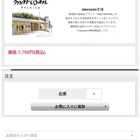
価格:
7,700円
(税込)
注文
輝きのある色調 柑橘類、とりわけレモンの香りにヘーゼルナッツが重なった繊細
なブーケ
在庫
×
口中では生き生きとしたアタック ミネラルを感じ柑橘の官能的な味わい
スライスされたピンク・グレープフルーツのようなハツラツと引き締まったボディ
が次第に姿を現す
◆葡萄品種：ソーヴィニョン・ブラン ,セミヨン
◆Alc.13.5度
◆有機認証取得（A.B.） ※2019 年物より認証ロゴ入り
お店のトップへ戻る