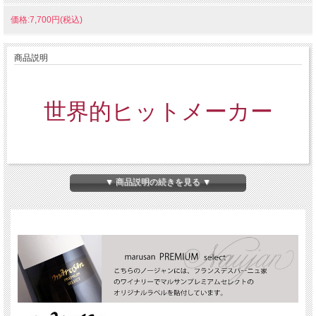
価格:7,700円(税込)
商品説明
世界的ヒットメーカー
デスパーニュ家の新作ワイ
▼ 商品説明の続きを見る ▼
ン「ノージャン」
ﾃﾞｽﾊﾟｰﾆｭ家は、ﾎﾞﾙﾄﾞｰ”未開の地”ｱﾝﾄｩﾙ･ﾄﾞｩ･ﾒｰﾙで常に革新的なﾜｲﾝづくりを続け
ており、ﾎﾞﾙﾄﾞｰ既存のｸﾞﾗﾝｳﾞｧﾝの世界に新風を吹き込んできました。ﾓﾝﾍﾟﾗやｼﾞﾛ
ﾗｰﾄなどは、既に日本国内でも銘醸ﾜｲﾝとして認知されています。
今回ご紹介する”ノージャン”は新作のキュヴェ。 「ワイルドスワンズ」が生み出す
革製品同様、ワインも時を経て現れる熟成の楽しさをお届けします。