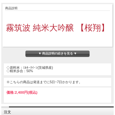
商品説明
霧筑波 純米大吟醸 【桜翔】
茨城県阿見町産のミルキークイーンを、東京農業大学がバラ【プリンセス・ミチ
▼ 商品説明の続きを見る ▼
コ】から分離した酵母を使用し醸造しました。
ミルキークイーンならではの芳醇な甘みと、バラを想わせる華やかでフルーティー
な味わいが特徴です。
◇原料米：ﾐﾙｷｰｸｲｰﾝ(茨城県産)
ミルキークイーンの「モチモチ感」は食べる際の美味しさに繋がりますが、酒造適
◇精米歩合：50%
正が低く、酒造りに用いている蔵は全国でもほとんどありません。
しかし芳醇な甘みを活かした特徴的な日本酒を造ることができます。
ワイングラスでお召し上がりいただければ、華やかでフルーティーな香りをより一
※こちらの商品は発送までに5日~7日かかります。
層お楽しみいただけます。
価格:
2,400円
(税込)
注文