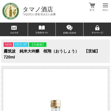
タマノ酒店
つなげたい文化 伝えたいお酒
NEW
PICK UP
【冷蔵便】
霧筑波 純米大吟醸 桜翔（おうしょう） 【茨城】
720ml