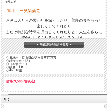
商品説明
富山 三笑楽酒造
お酒は人と人の繋がりを深くしたり、普段の食をもっと
楽しくしてくれたり
または特別な時間を演出してくれたりと、人生をさらに
豊かにしてくれる役目があると思う。
お酒を笑って、楽しく飲んでいただきたい。私達の願い
▼ 商品説明の続きを見る ▼
です。
さあ、人生を楽しもう。お酒を楽しもう。
◇原材料：富山県南砺市産五百万石
◇精米歩合：65％
◇日本酒度：＋３
五箇山の酒のあては、昔から保存食や山の幸といった味
◇酸度：1.8
◇Alc.:18度
の濃い物、特徴のある物。
お酒が端麗では肴に負けてしまうので、昔から骨太の旨
価格:
3,500円
(税込)
味のあるお酒を醸してきました。
現在の酒造りも、創業以来地元の文化と育ってきた骨太
の味をベースに商品を設計しています。
注文