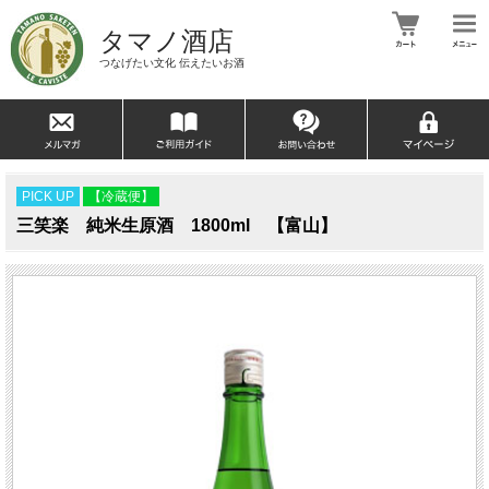
タマノ酒店
つなげたい文化 伝えたいお酒
PICK UP
【冷蔵便】
三笑楽 純米生原酒 1800ml 【富山】