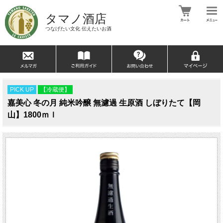
タマノ酒店
つなげたい文化 伝えたいお酒
PICK UP
【冷蔵便】
嘉美心 冬の月 純米吟醸 無濾過 生原酒 しぼりたて【岡
山】1800ｍｌ