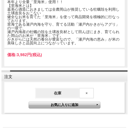
そのまま「旨味」として伝える事ができました
本年より全量「里海米」使用！！
（蔵元より）
【里海米とは】
嘉美心酒造におきましては全農岡山が推奨している牡蠣殻を利用し
土壌改良をおこない
米の旨味を凝縮したような芳醇な味わいと、銀光に輝いた月からしたたり落ちた絹
健全なお米を育てた「里海米」を使って商品開発を積極的に行なっ
のようなお酒を詰めました。
ております。
里海である瀬戸内海を守り、育てる活動「瀬戸内かきがらアグリ」
の一環で、
瀬戸内海産の牡蠣の殻を土壌改良材として田んぼにまき、育てられ
た岡山のお米が「里海米」です。
かきがらには天然の養分が豊富なので、「瀬戸内海の恵み」が米の
美味しさと品質向上につながっています。
価格:
3,982円
(税込)
注文
在庫
×