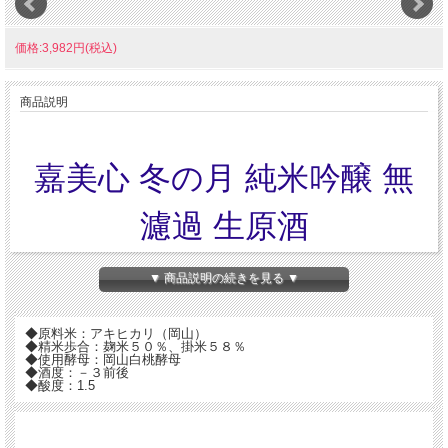
価格:3,982円(税込)
商品説明
嘉美心 冬の月 純米吟醸 無
濾過 生原酒
▼ 商品説明の続きを見る ▼
◆原料米：アキヒカリ（岡山）
◆精米歩合：麹米５０％、掛米５８％
◆使用酵母：岡山白桃酵母
◆酒度：－３前後
◆酸度：1.5
とれたての新米をふんだんに使い、嘉美心独自の仕込み方により米の本来持ってい
る「旨味」を最大限に引きだしました。
また、もろみに極力、圧力を加えない搾り方の採用により米の持つ「柔らかさ」を